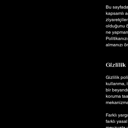
Bu sayfada,
kapsamlı aç
ziyaretçile
olduğunu ö
ne yapmanız
Politikanız
almanızı ön
Gizlili
Gizlilik pol
kullanma, i
bir beyandı
koruma taah
mekanizmal
Farklı yarg
farklı yasa
mevzuata u