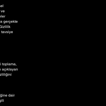
nel
 ve
eler
ya gerçekte
izlilik
 tavsiye
ni toplama,
ı açıklayan
liliğini
iğine dair
ili