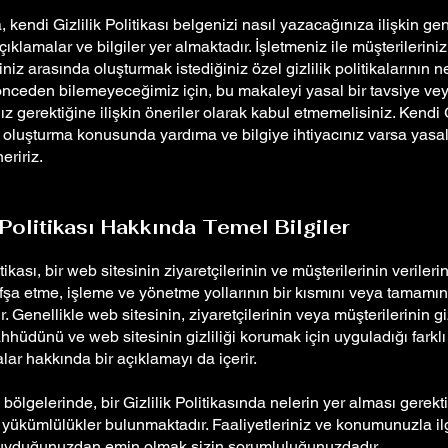
 kendi Gizlilik Politikası belgenizi nasıl yazacağınıza ilişkin ge
ıklamalar ve bilgiler yer almaktadır. İşletmeniz ile müşterileriniz
riniz arasında oluşturmak istediğiniz özel gizlilik politikalarının n
nceden bilemeyeceğimiz için, bu makaleyi yasal bir tavsiye ve
 gerektiğine ilişkin öneriler olarak kabul etmemelisiniz. Kendi G
ı oluşturma konusunda yardıma ve bilgiye ihtiyacınız varsa yasal
eririz.
k Politikası Hakkında Temel Bilgiler
itikası, bir web sitesinin ziyaretçilerinin ve müşterilerinin verileri
fşa etme, işleme ve yönetme yollarının bir kısmını veya tamamın
r. Genellikle web sitesinin, ziyaretçilerinin veya müşterilerinin giz
hüdünü ve web sitesinin gizliliği korumak için uyguladığı farklı
ar hakkında bir açıklamayı da içerir.
ı bölgelerinde, bir Gizlilik Politikasında nelerin yer alması gerekt
l yükümlülükler bulunmaktadır. Faaliyetleriniz ve konumunuzla ilg
yduğunuzdan emin olmak sizin sorumluluğunuzdadır.