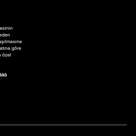
tesinin
 neden
laşılmasına
uatına göre
n özel
ıklı