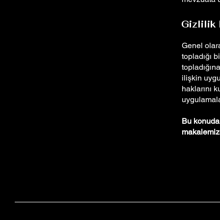
Gizlili
Genel olarak
topladığı bi
topladığına
ilişkin uygu
haklarını k
uygulamala
Bu konuda d
makalemize 