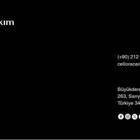
kım
(+90) 212
celioraca
Büyükdere
263, Sarıy
Türkiye 3